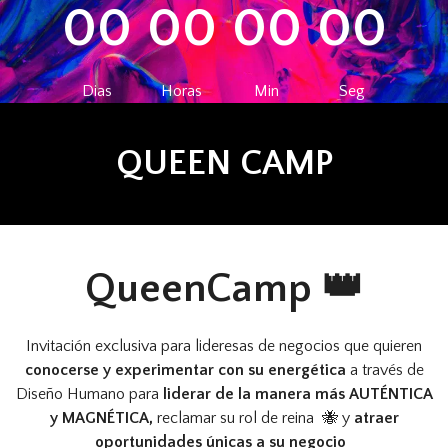
0
0
0
0
0
0
0
0
Dias
Horas
Min
Seg
QUEEN CAMP
QueenCamp 👑
Invitación exclusiva para lideresas de negocios que quieren
conocerse y experimentar con su energética
a través de
Diseño Humano para
liderar de la manera más AUTÉNTICA
y MAGNÉTICA,
reclamar su rol de reina 🐝 y
atraer
oportunidades únicas a su negocio