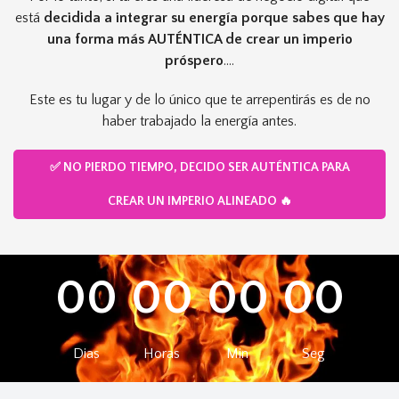
está
decidida a integrar su energía
porque sabes que hay
una forma más AUTÉNTICA de crear un imperio
próspero
....
Este es tu lugar y de lo único que te arrepentirás es de no
haber trabajado la energía antes.
✅ NO PIERDO TIEMPO, DECIDO SER AUTÉNTICA PARA
CREAR UN IMPERIO ALINEADO 🔥
0
0
0
0
0
0
0
0
Dias
Horas
Min
Seg